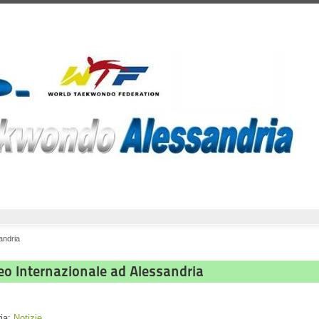
andria
eo Internazionale ad Alessandria
ria:
Notizie