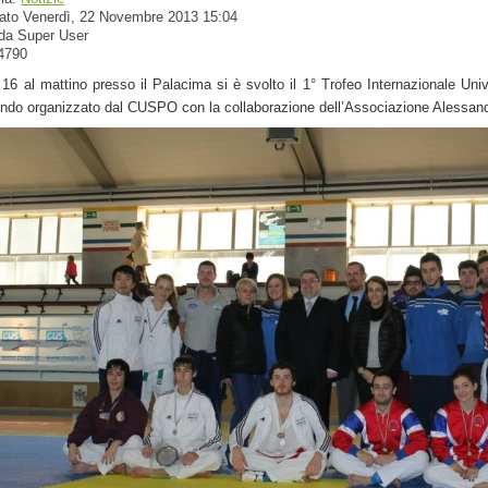
ato Venerdì, 22 Novembre 2013 15:04
 da Super User
 4790
16 al mattino presso il Palacima si è svolto il 1° Trofeo Internazionale Univ
do organizzato dal CUSPO con la collaborazione dell’Associazione Alessand