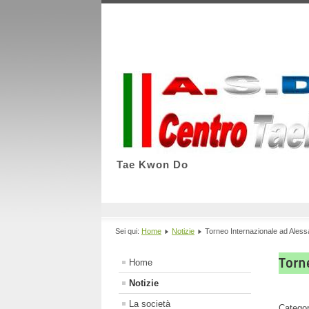
Tae Kwon Do
Sei qui:
Home
Notizie
Torneo Internazionale ad Aless
Torn
Home
Notizie
La società
Catego