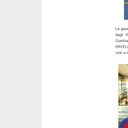
La gara
dagli A
Gianfr
RAVELLI
vinti a 