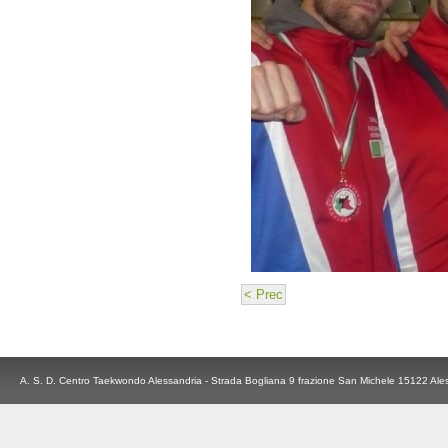
< Prec
A. S. D. Centro Taekwondo Alessandria - Strada Bogliana 9 frazione San Michele 15122 Ale