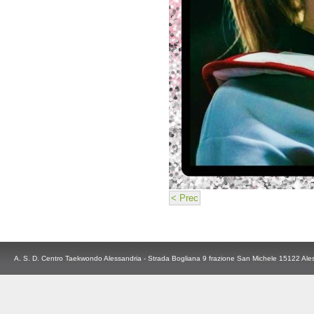
< Prec
A. S. D. Centro Taekwondo Alessandria - Strada Bogliana 9 frazione San Michele 15122 Ale