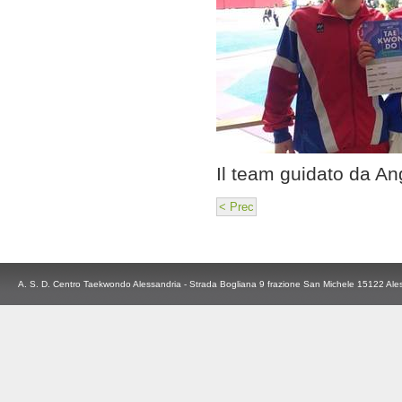
Il team guidato da An
< Prec
A. S. D. Centro Taekwondo Alessandria - Strada Bogliana 9 frazione San Michele 15122 Ale