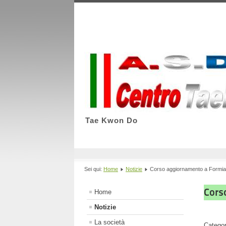
Tae Kwon Do
Sei qui:
Home
Notizie
Corso aggiornamento a Formia
Cors
Home
Notizie
La società
Catego