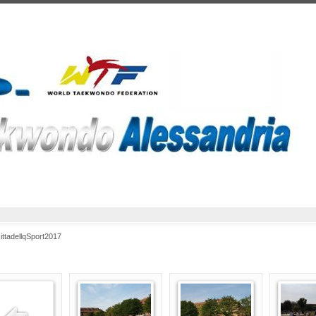
ittadellqSport2017