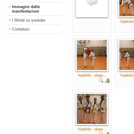
Immagini dalle
manifestazioni
I filmati su youtube
hapkido 
Contattaci
hapkido - stage...
hapkido 
hapkido - stage...