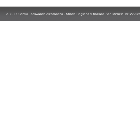
A. S. D. Centro Taekwondo Alessandria - Strada Bogliana 9 frazione San Michele 15122 Ale