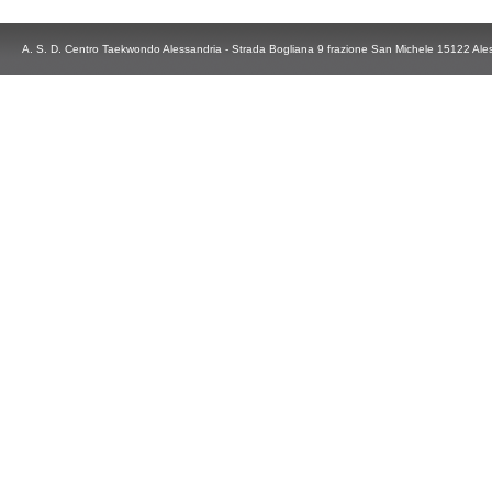
A. S. D. Centro Taekwondo Alessandria - Strada Bogliana 9 frazione San Michele 15122 Ale